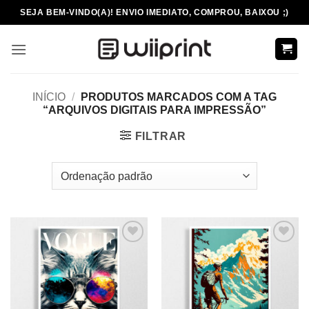
Skip
SEJA BEM-VINDO(A)! ENVIO IMEDIATO, COMPROU, BAIXOU ;)
to
content
INÍCIO
/
PRODUTOS MARCADOS COM A TAG
“ARQUIVOS DIGITAIS PARA IMPRESSÃO”
FILTRAR
Adicionar
Adicionar
ao
ao
Favoritos
Favoritos