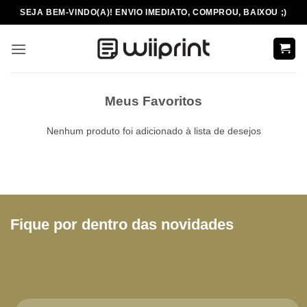
Skip
SEJA BEM-VINDO(A)! ENVIO IMEDIATO, COMPROU, BAIXOU ;)
to
content
Meus Favoritos
Nenhum produto foi adicionado à lista de desejos
Fique por dentro das novidades