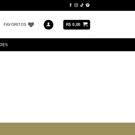
FAVORITOS
R$
0,00
DES