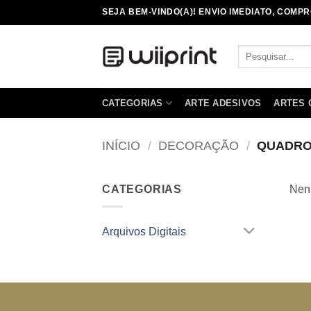
Skip
SEJA BEM-VINDO(A)! ENVIO IMEDIATO, COMPR
to
content
Pesquisar
por:
CATEGORIAS
ARTE ADESIVOS
ARTES
INÍCIO
/
DECORAÇÃO
/
QUADRO
CATEGORIAS
Nenh
Arquivos Digitais